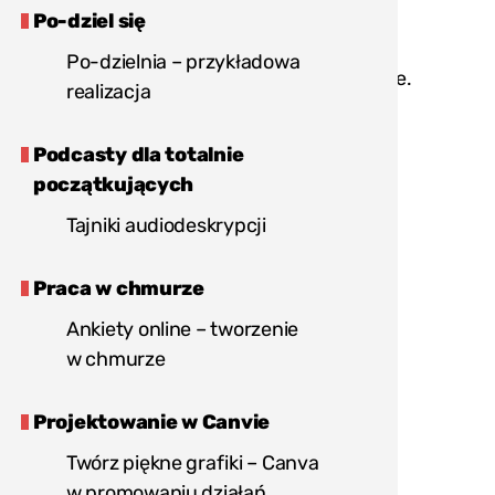
Po-dziel się
Przygotuj plakat promocyjny.
Po-dzielnia – przykładowa
Przygotuj formularze zgłoszeniowe.
realizacja
Przygotuj ewentualnie niewielkie
Podcasty dla totalnie
nagrody
początkujących
Wypromuj wydarzenia w prasie
Tajniki audiodeskrypcji
lokalnej i w internecie.
Praca w chmurze
Stwórz listę uczestników/czek.
Ankiety online – tworzenie
w chmurze
Realizacja:
Wprowadź uczestników/czki
Projektowanie w Canvie
do tematu, wyjaśnij zasad gry.
Twórz piękne grafiki – Canva
w promowaniu działań