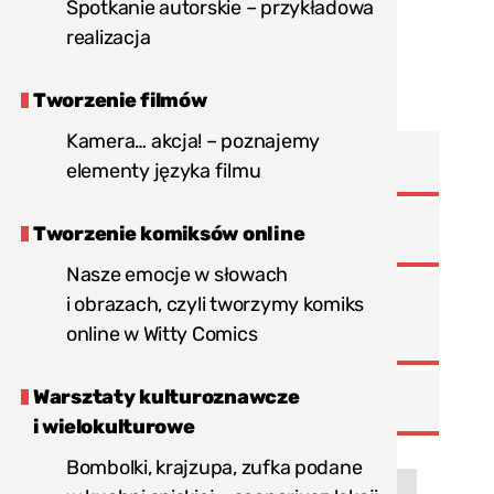
wspólne wydarzenie np. do lokalnego
Spotkanie autorskie – przykładowa
kina.
realizacja
Tworzenie filmów
Kamera… akcja! – poznajemy
metoda
gra miejska
elementy języka filmu
grupa
dorośli
,
młodzież
Tworzenie komiksów online
docelowa
Nasze emocje w słowach
temat
aktywizacja społeczności lokalnej
,
i obrazach, czyli tworzymy komiks
lokalna historia
online w Witty Comics
Warsztaty kulturoznawcze
miejsce
miasto
,
offline
i wielokulturowe
realizacji
Bombolki, krajzupa, zufka podane