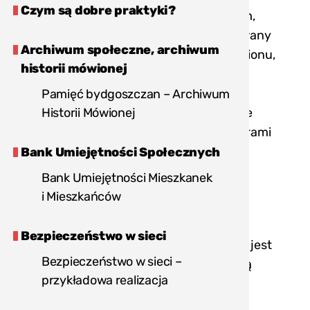
Czym są dobre praktyki?
realizowane są w czasie rzeczywistym,
do ich przeprowadzenia wykorzystywany
Archiwum społeczne, archiwum
jest konkretny teren, np. miasta, stadionu,
historii mówionej
biblioteki, imprezy masowej lub lasu.
Tematyka gier może być różnorodna:
Pamięć bydgoszczan – Archiwum
historia, ekologia, literatura, konkretne
Historii Mówionej
miejsce lub miasto. Poza typowymi grami
miejskimi i terenowymi, powstały gry,
Bank Umiejętności Społecznych
które wymagają posiadania aplikacji
Bank Umiejętności Mieszkanek
(np. Action Track) lub odbiornika GPS
i Mieszkańców
(geocaching).
Bezpieczeństwo w sieci
Celem przeprowadzenia gry miejskiej jest
Bezpieczeństwo w sieci –
zainteresowanie mieszkańców lokalną
przykładowa realizacja
historią i promocja organizatora
wydarzenia.