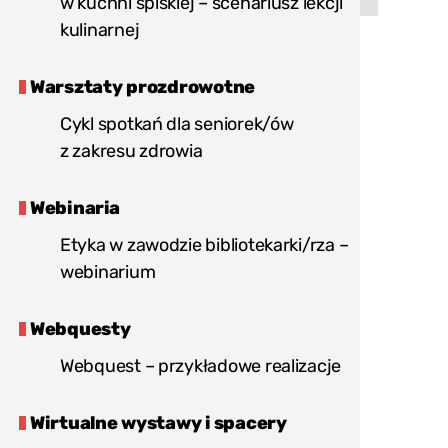
w kuchni spiskiej – scenariusz lekcji
"Poprzednia
"Następna
strona
strona
kulinarnej
Geocaching
Biblioteczna
–
gra
przykładowe
miejska
Warsztaty prozdrowotne
realizacje"
związana
z historią
Cykl spotkań dla seniorek/ów
miasta"
z zakresu zdrowia
Webinaria
Etyka w zawodzie bibliotekarki/rza –
webinarium
Webquesty
Webquest – przykładowe realizacje
Wirtualne wystawy i spacery