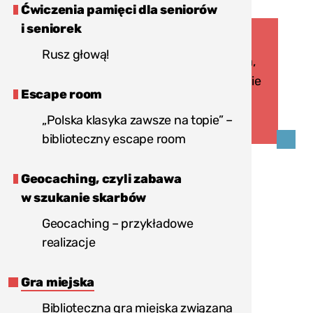
Ćwiczenia pamięci dla seniorów
i seniorek
Zorganizowanie gry miejskiej lub
Rusz głową!
terenowej wymaga zaangażowania,
czasu i ludzi, ale jej przeprowadzenie
Escape room
daje organizator(k)om
„Polska klasyka zawsze na topie” –
i uczestni(cz)kom wiele satysfakcji.
biblioteczny escape room
Przykładowe tematy:
Geocaching, czyli zabawa
w szukanie skarbów
historia miasta,
Geocaching – przykładowe
integracja społeczności lokalnej,
realizacje
promocja biblioteki.
Rozwijane kompetencje:
Gra miejska
Biblioteczna gra miejska związana