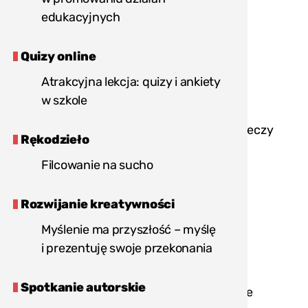
Rozdaj materiały (plany gry, mapy,
edukacyjnych
książki).
Quizy online
Ogłoś start gry miejskiej.
Atrakcyjna lekcja: quizy i ankiety
Zakończenie:
w szkole
Zbierz wypełnione plany gry lub rzeczy
Rękodzieło
do znalezienia.
Filcowanie na sucho
Oceń wypełnione plany i wytypuj
zwycięzców/czynie.
Rozwijanie kreatywności
Myślenie ma przyszłość – myślę
Ogłoś zwycięzców/czynie i wręcz
i prezentuję swoje przekonania
nagrody.
Spotkanie autorskie
Zaproś uczestników/czki na kolejne