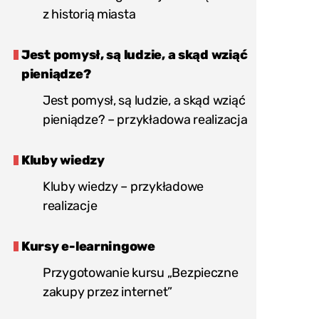
poszerzenie wiedzy historycznej
z historią miasta
związanej z miastem,
poszerzenie wiedzy na temat oferty
Jest pomysł, są ludzie, a skąd wziąć
biblioteki,
pieniądze?
tworzenie grafik i krzyżówek online.
Jest pomysł, są ludzie, a skąd wziąć
Przydatne narzędzia:
pieniądze? – przykładowa realizacja
generator krzyżówek online
,
Kluby wiedzy
aplikacja do tworzenia grafik
.
Kluby wiedzy – przykładowe
Przygotowania:
realizacje
Podziel pracę w zespole
Kursy e-learningowe
organizacyjnym.
Przygotowanie kursu „Bezpieczne
zakupy przez internet”
Przygotuj regulamin gry miejskiej.