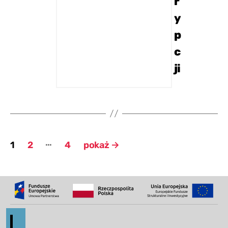
r
y
p
c
ji
Nawigacja
…
1
2
4
pokaż
→
po
wpisach