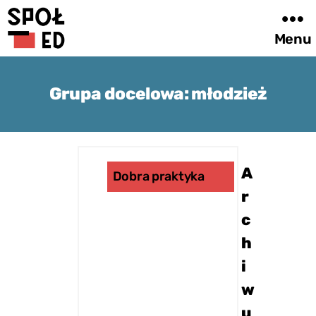
Menu
Metoda
i
Grupa docelowa:
młodzież
katalog
dobrych
praktyk
SpołEd
A
Dobra praktyka
r
c
h
i
w
u