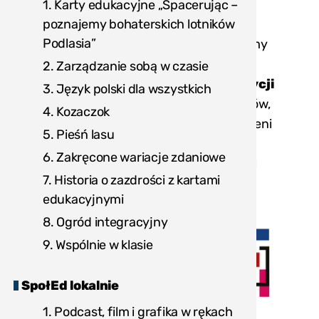
na integracji w klasie, ale również
1. Karty edukacyjne „Spacerując –
na integracji grona pedagogicznego.
poznajemy bohaterskich lotników
Podlasia”
Dlatego też zespoły, które zaprosiłyśmy
składały się z Polskich i Ukraińskich
2. Zarządzanie sobą w czasie
nauczycielek. W ramach
5 edycji edycji
3. Język polski dla wszystkich
projektu
pracowało z nami 9 zespołów,
4. Kozaczok
którymi opiekowali się nasi niezastąpieni
5. Pieśń lasu
mentorzy i mentorki: Marta Fudała,
6. Zakręcone wariacje zdaniowe
Monika Schmeichel-Zarzeczna i Kamil
7. Historia o zazdrości z kartami
Śliwowski.
edukacyjnymi
8. Ogród integracyjny
9. Wspólnie w klasie
SpołEd lokalnie
1. Podcast, film i grafika w rękach