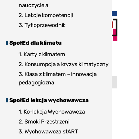
nauczyciela
2. Lekcje kompetencji
3. Tyfloprzewodnik
SpołEd dla klimatu
1. Karty z klimatem
2. Konsumpcja a kryzys klimatyczny
3. Klasa z klimatem – innowacja
pedagogiczna
"Następna
strona
1.
SpołEd lekcja wychowawcza
Karty
edukacyjne
1. Ko-lekcja Wychowawcza
„Spacerując
–
2. Smoki Przestrzeni
poznajemy
3. Wychowawcza stART
bohaterskich
lotników