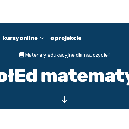
kursy online
o projekcie
Materiały edukacyjne dla nauczycieli
ołEd matemat
Przewiń
w
dół