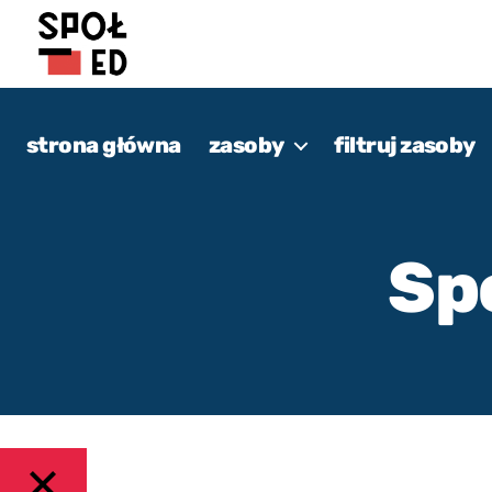
Metoda
i
strona główna
zasoby
filtruj zasoby
katalog
dobrych
praktyk
SpołEd
Sp