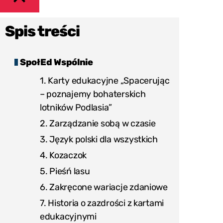
POKAŻ
LUB
Spis treści
UKRYJ
MENU
SpołEd Wspólnie
1. Karty edukacyjne „Spacerując
– poznajemy bohaterskich
lotników Podlasia”
2. Zarządzanie sobą w czasie
3. Język polski dla wszystkich
4. Kozaczok
5. Pieśń lasu
6. Zakręcone wariacje zdaniowe
7. Historia o zazdrości z kartami
edukacyjnymi