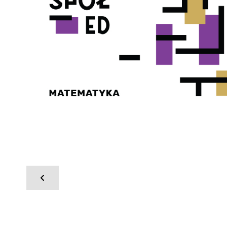
"Poprzednia
strona
4.
Wychowawcza