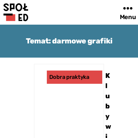
Menu
Metoda
i
Temat:
darmowe grafiki
katalog
dobrych
praktyk
SpołEd
K
Dobra praktyka
l
u
b
y
w
i